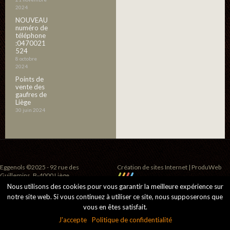
2024
NOUVEAU
numéro de
téléphone
:0470021
524
8 octobre
2024
Points de
vente des
gaufres de
Liège
30 juin 2024
Eggenols ©2025 - 92 rue des
Création de sites Internet | ProduWeb
Guillemins, B-4000 Liège
Nous utilisons des cookies pour vous garantir la meilleure expérience sur
notre site web. Si vous continuez à utiliser ce site, nous supposerons que
vous en êtes satisfait.
J'accepte
Politique de confidentialité