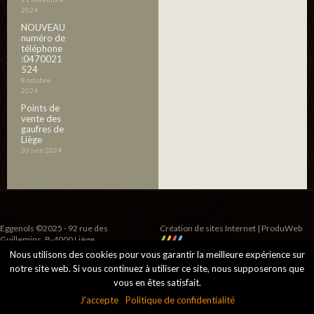
2024
NOUVEAU
numéro de
téléphone
:0470021
524
8 octobre
2024
Points de
vente des
gaufres de
Liège
30 juin 2024
Eggenols ©2025 - 92 rue des
Création de sites Internet | ProduWeb
Guillemins, B-4000 Liège
Nous utilisons des cookies pour vous garantir la meilleure expérience sur
notre site web. Si vous continuez à utiliser ce site, nous supposerons que
vous en êtes satisfait.
J'accepte
Politique de confidentialité