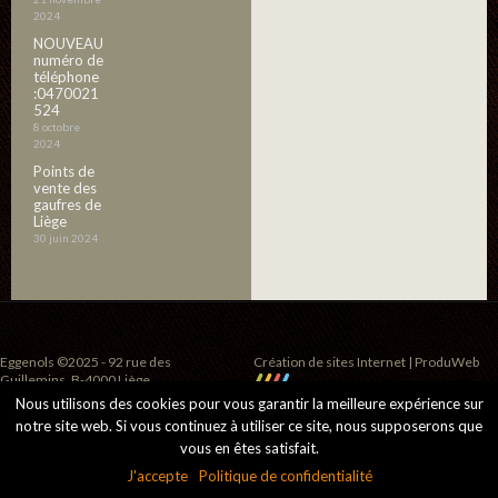
2024
NOUVEAU
numéro de
téléphone
:0470021
524
8 octobre
2024
Points de
vente des
gaufres de
Liège
30 juin 2024
Eggenols ©2025 - 92 rue des
Création de sites Internet | ProduWeb
Guillemins, B-4000 Liège
Nous utilisons des cookies pour vous garantir la meilleure expérience sur
notre site web. Si vous continuez à utiliser ce site, nous supposerons que
vous en êtes satisfait.
J'accepte
Politique de confidentialité