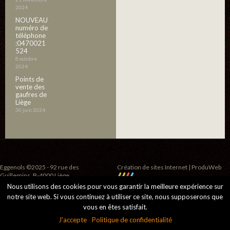
2024
NOUVEAU
numéro de
téléphone
:0470021
524
8 octobre
2024
Points de
vente des
gaufres de
Liège
30 juin 2024
Eggenols ©2025 - 92 rue des
Création de sites Internet | ProduWeb
Guillemins, B-4000 Liège
Nous utilisons des cookies pour vous garantir la meilleure expérience sur
notre site web. Si vous continuez à utiliser ce site, nous supposerons que
vous en êtes satisfait.
J'accepte
Politique de confidentialité