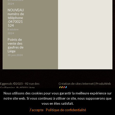
2024
NOUVEAU
numéro de
téléphone
:0470021
524
8 octobre
2024
Points de
vente des
gaufres de
Liège
30 juin 2024
Eggenols ©2025 - 92 rue des
Création de sites Internet | ProduWeb
Guillemins, B-4000 Liège
Nous utilisons des cookies pour vous garantir la meilleure expérience sur
notre site web. Si vous continuez à utiliser ce site, nous supposerons que
vous en êtes satisfait.
J'accepte
Politique de confidentialité