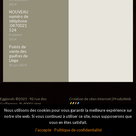
2024
NOUVEAU
numéro de
téléphone
:0470021
524
8 octobre
2024
Points de
vente des
gaufres de
Liège
30 juin 2024
Eggenols ©2025 - 92 rue des
Création de sites Internet | ProduWeb
Guillemins, B-4000 Liège
Nous utilisons des cookies pour vous garantir la meilleure expérience sur
notre site web. Si vous continuez à utiliser ce site, nous supposerons que
vous en êtes satisfait.
J'accepte
Politique de confidentialité