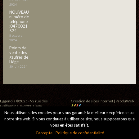
2024
NOUVEAU
numéro de
téléphone
:0470021
524
8 octobre
2024
Points de
vente des
gaufres de
Liège
30 juin 2024
Eggenols ©2025 - 92 rue des
Création de sites Internet | ProduWeb
Guillemins, B-4000 Liège
Nous utilisons des cookies pour vous garantir la meilleure expérience sur
notre site web. Si vous continuez à utiliser ce site, nous supposerons que
vous en êtes satisfait.
J'accepte
Politique de confidentialité