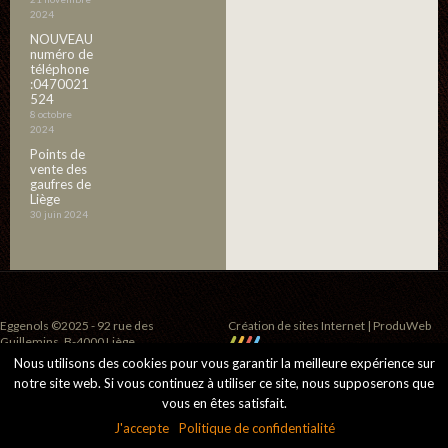
2024
NOUVEAU
numéro de
téléphone
:0470021
524
8 octobre
2024
Points de
vente des
gaufres de
Liège
30 juin 2024
Eggenols ©2025 - 92 rue des
Création de sites Internet | ProduWeb
Guillemins, B-4000 Liège
Nous utilisons des cookies pour vous garantir la meilleure expérience sur
notre site web. Si vous continuez à utiliser ce site, nous supposerons que
vous en êtes satisfait.
J'accepte
Politique de confidentialité