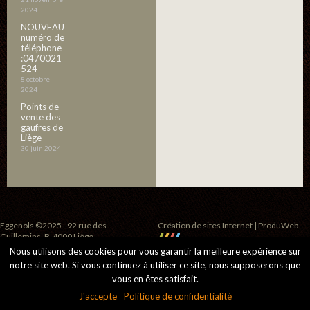
2024
NOUVEAU
numéro de
téléphone
:0470021
524
8 octobre
2024
Points de
vente des
gaufres de
Liège
30 juin 2024
Eggenols ©2025 - 92 rue des
Création de sites Internet | ProduWeb
Guillemins, B-4000 Liège
Nous utilisons des cookies pour vous garantir la meilleure expérience sur
notre site web. Si vous continuez à utiliser ce site, nous supposerons que
vous en êtes satisfait.
J'accepte
Politique de confidentialité