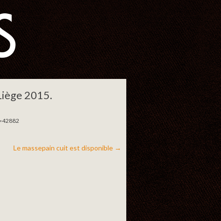
S
 Liège 2015.
d=42882
Le massepain cuit est disponible
→