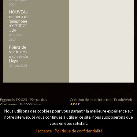
2024
NOUVEAU
numéro de
téléphone
:0470021
524
8 octobre
2024
Points de
vente des
gaufres de
Liège
30 juin 2024
Eggenols ©2025 - 92 rue des
Création de sites Internet | ProduWeb
Guillemins, B-4000 Liège
Nous utilisons des cookies pour vous garantir la meilleure expérience sur
notre site web. Si vous continuez à utiliser ce site, nous supposerons que
vous en êtes satisfait.
J'accepte
Politique de confidentialité