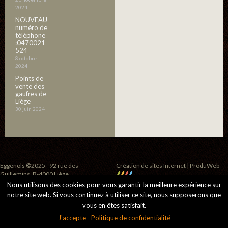
2024
NOUVEAU
numéro de
téléphone
:0470021
524
8 octobre
2024
Points de
vente des
gaufres de
Liège
30 juin 2024
Eggenols ©2025 - 92 rue des
Création de sites Internet | ProduWeb
Guillemins, B-4000 Liège
Nous utilisons des cookies pour vous garantir la meilleure expérience sur
notre site web. Si vous continuez à utiliser ce site, nous supposerons que
vous en êtes satisfait.
J'accepte
Politique de confidentialité