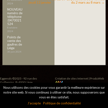
jeudi 13 janvier
du 2 mars au 8 mars
→
2024
NOUVEAU
numéro de
téléphone
:0470021
524
8 octobre
2024
Points de
vente des
gaufres de
Liège
30 juin 2024
Eggenols ©2025 - 92 rue des
Création de sites Internet | ProduWeb
Guillemins, B-4000 Liège
Nous utilisons des cookies pour vous garantir la meilleure expérience sur
notre site web. Si vous continuez à utiliser ce site, nous supposerons que
vous en êtes satisfait.
J'accepte
Politique de confidentialité