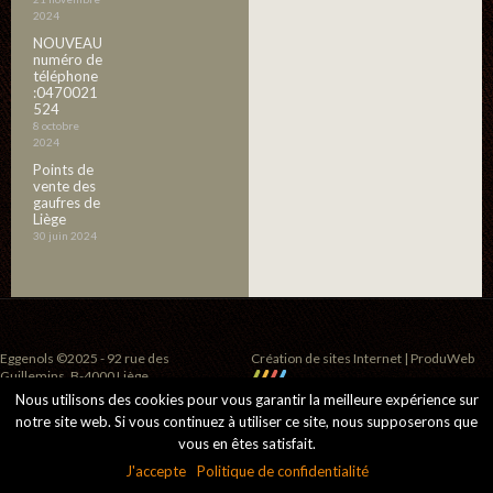
2024
NOUVEAU
numéro de
téléphone
:0470021
524
8 octobre
2024
Points de
vente des
gaufres de
Liège
30 juin 2024
Eggenols ©2025 - 92 rue des
Création de sites Internet | ProduWeb
Guillemins, B-4000 Liège
Nous utilisons des cookies pour vous garantir la meilleure expérience sur
notre site web. Si vous continuez à utiliser ce site, nous supposerons que
vous en êtes satisfait.
J'accepte
Politique de confidentialité