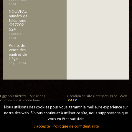
2024
NOUVEAU
numéro de
téléphone
:0470021
524
8 octobre
2024
Points de
vente des
gaufres de
Liège
30 juin 2024
Eggenols ©2025 - 92 rue des
Création de sites Internet | ProduWeb
Guillemins, B-4000 Liège
Nous utilisons des cookies pour vous garantir la meilleure expérience sur
notre site web. Si vous continuez à utiliser ce site, nous supposerons que
vous en êtes satisfait.
J'accepte
Politique de confidentialité