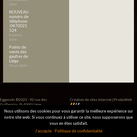
2024
NOUVEAU
numéro de
téléphone
:0470021
524
8 octobre
2024
Points de
vente des
gaufres de
Liège
30 juin 2024
Eggenols ©2025 - 92 rue des
Création de sites Internet | ProduWeb
Guillemins, B-4000 Liège
Nous utilisons des cookies pour vous garantir la meilleure expérience sur
notre site web. Si vous continuez à utiliser ce site, nous supposerons que
vous en êtes satisfait.
J'accepte
Politique de confidentialité