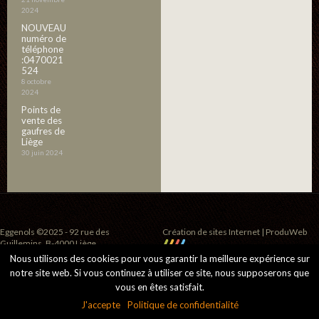
2024
NOUVEAU
numéro de
téléphone
:0470021
524
8 octobre
2024
Points de
vente des
gaufres de
Liège
30 juin 2024
Eggenols ©2025 - 92 rue des
Création de sites Internet | ProduWeb
Guillemins, B-4000 Liège
Nous utilisons des cookies pour vous garantir la meilleure expérience sur
notre site web. Si vous continuez à utiliser ce site, nous supposerons que
vous en êtes satisfait.
J'accepte
Politique de confidentialité