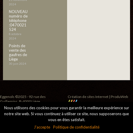
2024
NOUVEAU
numéro de
téléphone
:0470021
524
8 octobre
2024
Points de
vente des
gaufres de
Liège
30 juin 2024
Eggenols ©2025 - 92 rue des
Création de sites Internet | ProduWeb
Guillemins, B-4000 Liège
Nous utilisons des cookies pour vous garantir la meilleure expérience sur
notre site web. Si vous continuez à utiliser ce site, nous supposerons que
vous en êtes satisfait.
J'accepte
Politique de confidentialité